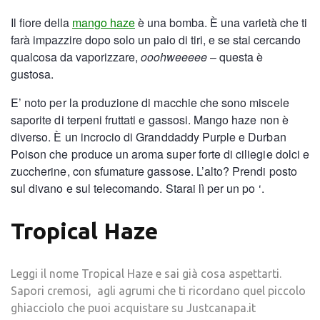
Il fiore della
mango haze
è una bomba. È una varietà che ti
farà impazzire dopo solo un paio di tiri, e se stai cercando
qualcosa da vaporizzare,
ooohweeeee
– questa è
gustosa.
E’ noto per la produzione di macchie che sono miscele
saporite di terpeni fruttati e gassosi. Mango haze non è
diverso. È un incrocio di Granddaddy Purple e Durban
Poison che produce un aroma super forte di ciliegie dolci e
zuccherine, con sfumature gassose. L’alto? Prendi posto
sul divano e sul telecomando. Starai lì per un po ‘.
Tropical Haze
Leggi il nome Tropical Haze e sai già cosa aspettarti.
Sapori cremosi, agli agrumi che ti ricordano quel piccolo
ghiacciolo che puoi acquistare su Justcanapa.it