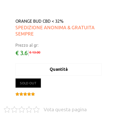
ORANGE BUD CBD < 32%
SPEDIZIONE ANONIMA & GRATUITA
SEMPRE
Prezzo al gr:
€ 3.6
|
€ 13.00
Quantità
SOLD OUT
Valutato
5.00
su 5
Vota questa pagina