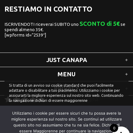
RESTIAMO IN CONTATTO
SCONTO di 5€
ISCRIVENDOTI riceverai SUBITO uno
se
spendi almeno 35€.
[wpforms id=”2539″]
JUST CANAPA
MENU
Si tratta di un avviso sui cookie standard che puoi facilmente
PRIVACY
adattare o disabilitare a tuo piacimento. Utilizziamo i cookie per
assicurarti la migliore esperienza sul nostro sito web. Continuando
Vota questa pagina
la navigazione dichiari di essere maggiorenne
Accetta
PRIVACY POLICY
Utilizziamo i cookie per essere sicuri che tu possa avere la
© 2023 Just Canapa. All Rights Reserved
migliore esperienza sul nostro sito. Se continui ad utilizzare
questo sito noi assumiamo che tu ne sia felice. Dichiari di
0
essere Maggiorenne per continuare la navigazione