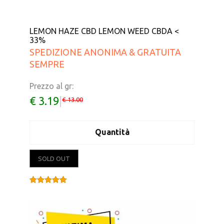
LEMON HAZE CBD LEMON WEED CBDA <
33%
SPEDIZIONE ANONIMA & GRATUITA
SEMPRE
Prezzo al gr:
€ 3.19
|
€ 13.00
Quantità
SOLD OUT
Valutato
5.00
su 5