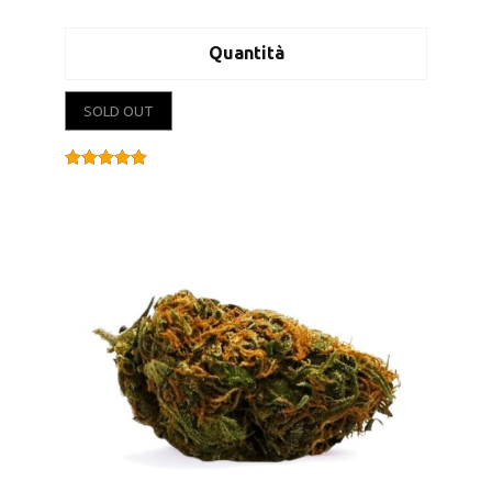
Quantità
SOLD OUT
Valutato
4.00
su 5