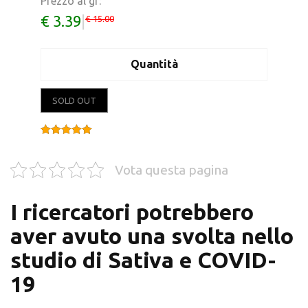
Prezzo al gr:
€ 3.39
|
€ 15.00
Quantità
SOLD OUT
Valutato
4.00
su 5
Vota questa pagina
I ricercatori potrebbero
aver avuto una svolta nello
studio di Sativa e COVID-
19