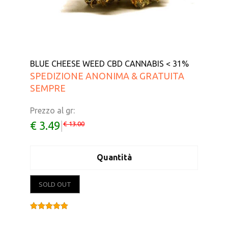
BLUE CHEESE WEED CBD CANNABIS < 31%
SPEDIZIONE ANONIMA & GRATUITA
SEMPRE
Prezzo al gr:
€ 3.49
|
€ 13.00
Quantità
SOLD OUT
Valutato
5.00
su 5