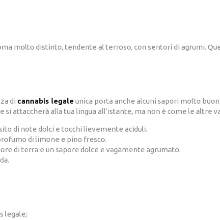
a molto distinto, tendente al terroso, con sentori di agrumi.
Que
za di
cannabis legale
unica porta anche alcuni sapori molto buoni
e si attaccherà alla tua lingua all’istante, ma non è come le altre v
sito di note dolci e tocchi lievemente aciduli.
profumo di limone e pino fresco.
dore di terra e un sapore dolce e vagamente agrumato.
da.
 legale;