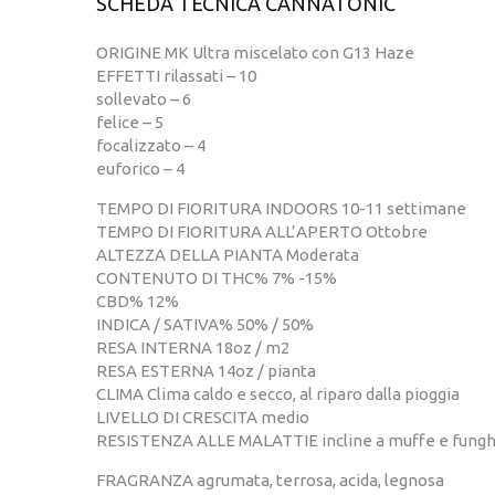
SCHEDA TECNICA CANNATONIC
ORIGINE MK Ultra miscelato con G13 Haze
EFFETTI rilassati – 10
sollevato – 6
felice – 5
focalizzato – 4
euforico – 4
TEMPO DI FIORITURA INDOORS 10-11 settimane
TEMPO DI FIORITURA ALL’APERTO Ottobre
ALTEZZA DELLA PIANTA Moderata
CONTENUTO DI THC% 7% -15%
CBD% 12%
INDICA / SATIVA% 50% / 50%
RESA INTERNA 18oz / m2
RESA ESTERNA 14oz / pianta
CLIMA Clima caldo e secco, al riparo dalla pioggia
LIVELLO DI CRESCITA medio
RESISTENZA ALLE MALATTIE incline a muffe e fungh
FRAGRANZA agrumata, terrosa, acida, legnosa