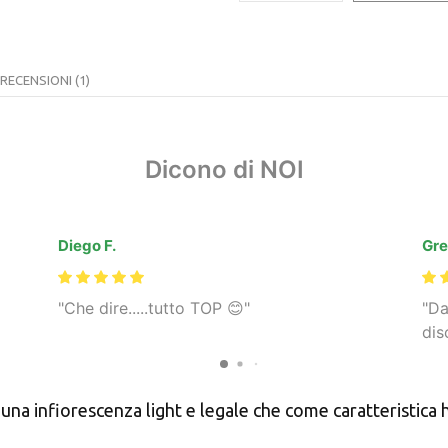
RECENSIONI (1)
Dicono di NOI
Diego F.
Gre
Che dire.....tutto TOP 😊
Da
dis
nfiorescenza light e legale che come caratteristica ha d