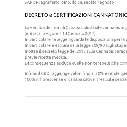
SAPORI agrumato, pino, dolce, sapido, legnoso
DECRETO e CERTIFICAZIONI CANNATONIC
La vendita dei fiori di Canapa industriale cannabis l
(entrata in vigore il 14 Gennaio 2017) .
In particolare, la legge riguarda le disposizioni per l
In particolare è esclusa dalla legge 309/90 sugli stupe
Inoltre il decreto legge del 2015 sulla Cannabis terap
previa ricetta medica.
Di conseguenza esclude quelle non terapeutiche come
Infine, il CBD raggiunge valori fino al 30% e rende qu
100% infiorescenze di canapa sativa, cresciute senza l’