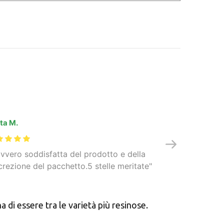
ta M.
Gianfranco L.
vvero soddisfatta del prodotto e della
Prodotti fres
crezione del pacchetto.5 stelle meritate
corrispondenti
piacevolmente 
piacere contin
Justcanapa. B
i essere tra le varietà più resinose.