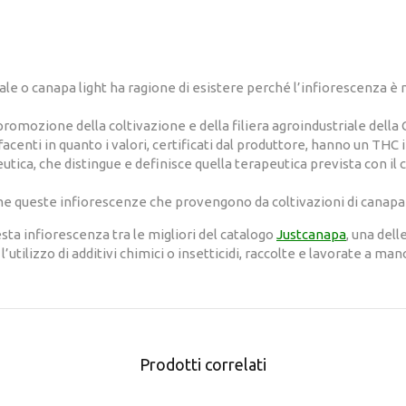
egale o canapa light ha ragione di esistere perché l’infiorescenza 
a promozione della coltivazione e della filiera agroindustriale della
facenti in quanto i valori, certificati dal produttore, hanno un THC 
eutica, che distingue e definisce quella terapeutica prevista con i
 queste infiorescenze che provengono da coltivazioni di canapa 
esta infiorescenza tra le migliori del catalogo
Justcanapa
, una del
utilizzo di additivi chimici o insetticidi, raccolte e lavorate a man
Prodotti correlati