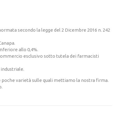
è normata secondo la legge del 2 Dicembre 2016 n. 242
 Canapa.
inferiore allo 0,4%.
l commercio esclusivo sotto tutela dei farmacisti
industriale.
le poche varietà sulle quali mettiamo la nostra firma.
o.