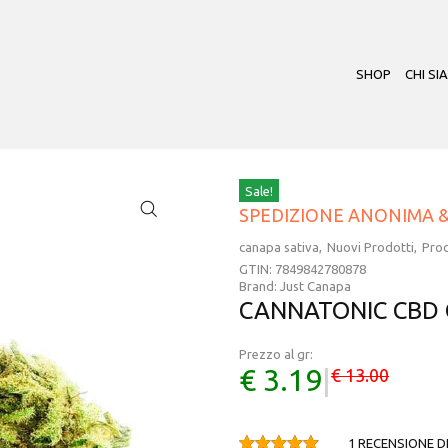
SHOP
CHI SI
Sale!
SPEDIZIONE ANONIMA 
canapa sativa
Nuovi Prodotti
Prod
GTIN:
7849842780878
Brand:
Just Canapa
CANNATONIC CBD 
Prezzo al gr:
€ 3.19
|
€ 13.00
1
RECENSIONE DE