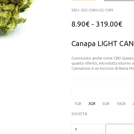
Valutato
1
5.00
su 5 su
SKU:
JUS-CAN-LIG-CAN
base di
recensioni
8.90
€
-
319.00
€
Canapa LIGHT CA
Conosciuto anche come CBD Queen, 
quanto riferito, introdotta intorno a
Cannatonic è un incrocio di Reina M
1GR
3GR
5GR
10GR
SVUOTA