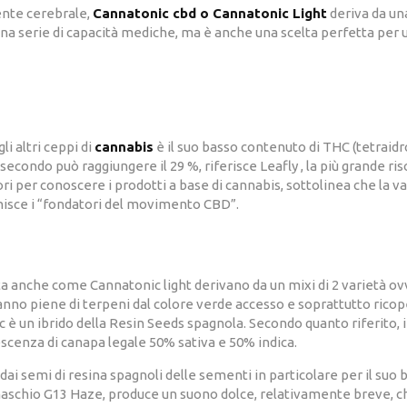
nte cerebrale,
Cannatonic cbd o Cannatonic Light
deriva da un
una serie di capacità mediche, ma è anche una scelta perfetta per u
i altri ceppi di
cannabis
è il suo basso contenuto di THC (tetraid
secondo può raggiungere il 29 %, riferisce Leafly , la più grande ri
 per conoscere i prodotti a base di cannabis, sottolinea che la
inisce i “fondatori del movimento CBD”.
ta anche come Cannatonic light derivano da un mixi di 2 varietà o
ranno piene di terpeni dal colore verde accesso e soprattutto rico
un ibrido della Resin Seeds spagnola. Secondo quanto riferito, in
escenza di canapa legale 50% sativa e 50% indica.
i semi di resina spagnoli delle sementi in particolare per il suo 
chio G13 Haze, produce un suono dolce, relativamente breve, che 