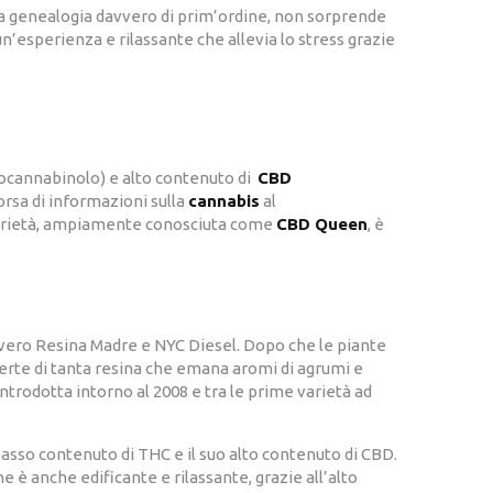
a genealogia davvero di prim’ordine, non sorprende
n’esperienza e rilassante che allevia lo stress grazie
rocannabinolo) e alto contenuto di
CBD
sorsa di informazioni sulla
cannabis
al
 varietà, ampiamente conosciuta come
CBD Queen
, è
vvero Resina Madre e NYC Diesel. Dopo che le piante
perte di tanta resina che emana aromi di agrumi e
trodotta intorno al 2008 e tra le prime varietà ad
basso contenuto di THC e il suo alto contenuto di CBD.
è anche edificante e rilassante, grazie all’alto