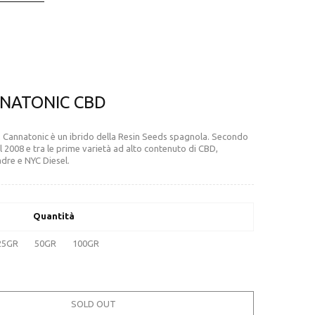
NNATONIC CBD
Cannatonic è un ibrido della Resin Seeds spagnola. Secondo
l 2008 e tra le prime varietà ad alto contenuto di CBD,
adre e NYC Diesel.
Quantità
25GR
50GR
100GR
SOLD OUT