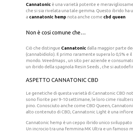
Cannatonic
è una varietà potente e meravigliosame
che si sia rivelata una tale gemma. Questo ibrido ha 
a
cannatonic hemp
nota anche come
cbd queen
Non è cosi comune che…
Ciò che distingue
Cannatonic
dalla maggior parte degl
(cannabidiolo). Il primo raramente supera lo 0,5% e il 
mondo. Weedmaps , un sito per aziende e consumatori
un ibrido della spagnola Resin Seeds , che si autodef
ASPETTO CANNATONIC CBD
Le genetiche di questa varietà di Cannatonic CBD no
sono fiorite per 9-10 settimane, le loro cime risulte
pino. Conosciuto anche come CBD Queen, Cannatonic è 
alto contenuto di CBD, Cannatonic Light è una infior
Cannatonic hemp è un ceppo ibrido unico sviluppato da
Un incrocio tra una femmina MK Ultra e un famoso mas