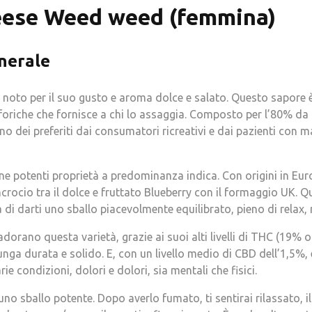
eese Weed weed (femmina)
nerale
 noto per il suo gusto e aroma dolce e salato. Questo sapore 
foriche che fornisce a chi lo assaggia. Composto per l’80% da 
no dei preferiti dai consumatori ricreativi e dai pazienti con 
ne potenti proprietà a predominanza indica. Con origini in Eu
incrocio tra il dolce e fruttato Blueberry con il formaggio UK. Q
 di darti uno sballo piacevolmente equilibrato, pieno di relax
adorano questa varietà, grazie ai suoi alti livelli di THC (19% o
unga durata e solido. E, con un livello medio di CBD dell’1,5%,
arie condizioni, dolori e dolori, sia mentali che fisici.
uno sballo potente. Dopo averlo fumato, ti sentirai rilassato, i