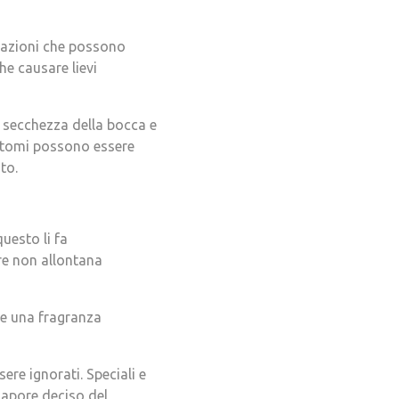
lazioni che possono
he causare lievi
a secchezza della bocca e
sintomi possono essere
to.
uesto li fa
re non allontana
are una fragranza
re ignorati. Speciali e
 sapore deciso del