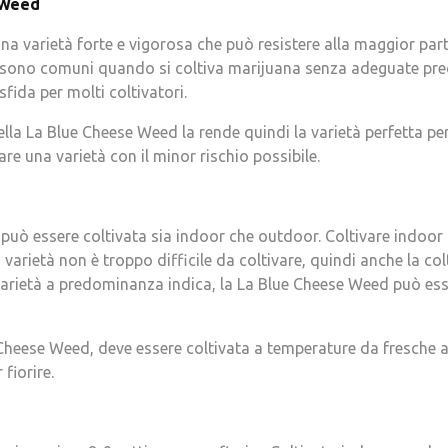
 Weed
a varietà forte e vigorosa che può resistere alla maggior parte 
e sono comuni quando si coltiva marijuana senza adeguate pre
sfida per molti coltivatori.
lla La Blue Cheese Weed la rende quindi la varietà perfetta per 
re una varietà con il minor rischio possibile.
uò essere coltivata sia indoor che outdoor. Coltivare indoor r
 varietà non è troppo difficile da coltivare, quindi anche la c
rietà a predominanza indica, la La Blue Cheese Weed può esser
 Cheese Weed, deve essere coltivata a temperature da fresche a
 fiorire.