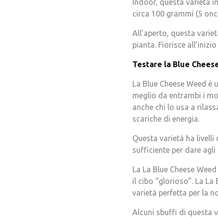
Indoor, questa varietà i
circa 100 grammi (5 once
All’aperto, questa varie
pianta. Fiorisce all’inizi
Testare la Blue Chees
La Blue Cheese Weed è una
meglio da entrambi i mon
anche chi lo usa a rila
scariche di energia.
Questa varietà ha livell
sufficiente per dare agli
La La Blue Cheese Weed è
il cibo “glorioso”. La 
varietà perfetta per la no
Alcuni sbuffi di questa