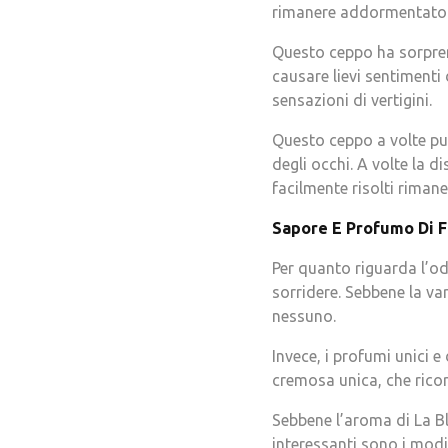
rimanere addormentato p
Questo ceppo ha sorpren
causare lievi sentimenti 
sensazioni di vertigini.
Questo ceppo a volte può
degli occhi. A volte la 
facilmente risolti riman
Sapore E Profumo Di F
Per quanto riguarda l’odo
sorridere. Sebbene la va
nessuno.
Invece, i profumi unici 
cremosa unica, che ricord
Sebbene l’aroma di La Bl
interessanti sono i modi 