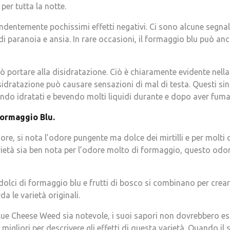
er tutta la notte.
dentemente pochissimi effetti negativi. Ci sono alcune segna
di paranoia e ansia. In rare occasioni, il formaggio blu può anc
 portare alla disidratazione. Ciò è chiaramente evidente nell
disidratazione può causare sensazioni di mal di testa. Questi 
endo idratati e bevendo molti liquidi durante e dopo aver fuma
ormaggio Blu.
re, si nota l’odore pungente ma dolce dei mirtilli e per molti q
rietà sia ben nota per l’odore molto di formaggio, questo odo
e dolci di formaggio blu e frutti di bosco si combinano per cre
a le varietà originali.
ue Cheese Weed sia notevole, i suoi sapori non dovrebbero esse
migliori per descrivere gli effetti di questa varietà. Quando il