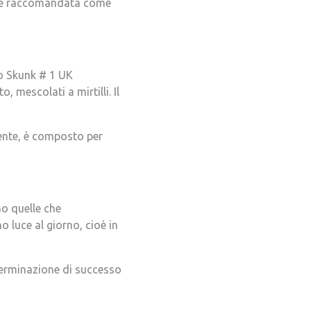
mente raccomandata come
o Skunk # 1 UK
 mescolati a mirtilli. Il
ente, è composto per
no quelle che
 luce al giorno, cioè in
 germinazione di successo