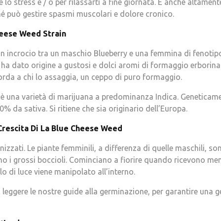
 lo stress e / o per rilassarti a fine giornata. È anche alta
é può gestire spasmi muscolari e dolore cronico.
heese Weed Strain
n incrocio tra un maschio Blueberry e una femmina di fenotip
ha dato origine a gustosi e dolci aromi di formaggio erborinato,
rda a chi lo assaggia, un ceppo di puro formaggio.
è una varietà di marijuana a predominanza Indica. Geneticam
20% da sativa. Si ritiene che sia originario dell’Europa.
Crescita Di La Blue Cheese Weed
zzati. Le piante femminili, a differenza di quelle maschili, so
 i grossi boccioli. Cominciano a fiorire quando ricevono meno
o di luce viene manipolato all’interno.
i leggere le nostre guide alla germinazione, per garantire una