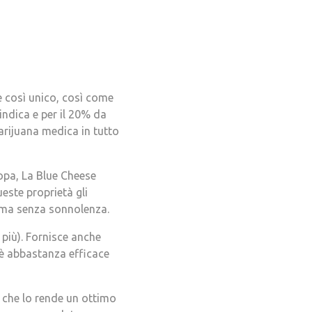
è così unico, così come
indica e per il 20% da
marijuana medica in tutto
ropa, La Blue Cheese
ueste proprietà gli
, ma senza sonnolenza.
 più). Fornisce anche
 è abbastanza efficace
l che lo rende un ottimo