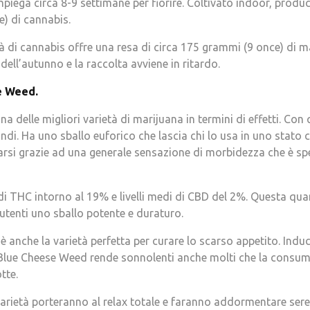
mpiega circa 8-9 settimane per fiorire. Coltivato indoor, prod
) di cannabis.
tà di cannabis offre una resa di circa 175 grammi (9 once) di ma
o dell’autunno e la raccolta avviene in ritardo.
e Weed.
 delle migliori varietà di marijuana in termini di effetti. Con q
di. Ha uno sballo euforico che lascia chi lo usa in uno stato ce
ssarsi grazie ad una generale sensazione di morbidezza che è
i di THC intorno al 19% e livelli medi di CBD del 2%. Questa qua
 utenti uno sballo potente e duraturo.
 anche la varietà perfetta per curare lo scarso appetito. Ind
La Blue Cheese Weed rende sonnolenti anche molti che la consu
tte.
 varietà porteranno al relax totale e faranno addormentare se