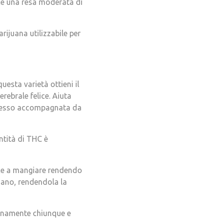
uce una resa moderata di
rijuana utilizzabile per
uesta varietà ottieni il
rebrale felice. Aiuta
 spesso accompagnata da
ntità di THC è
uce a mangiare rendendo
mano, rendendola la
renamente chiunque e