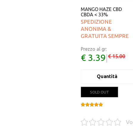
MANGO HAZE CBD
CBDA < 33%
SPEDIZIONE
Sale!
ANONIMA &
GRATUITA SEMPRE
Prezzo al gr:
€ 3.39
|
€ 15.00
Quantità
SOLD OUT
Valutato
4.00
su 5
Vo