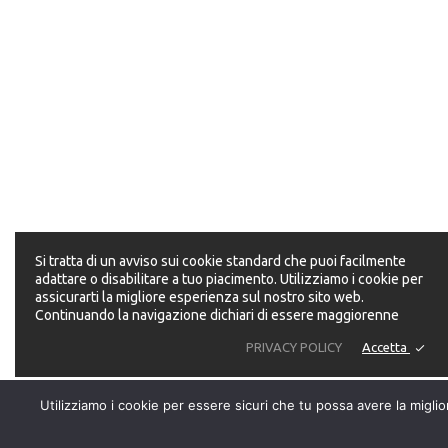
legge italiana derivati dalla Canapa.
Le nostre spedizioni avvengono su territorio
italiano entro le 48 ore successive all’ordine 
in forma TOTALMENTE ANONIMA.
SEGUICI
Vota questa
pagina
Si tratta di un avviso sui cookie standard che puoi facilmente
adattare o disabilitare a tuo piacimento. Utilizziamo i cookie per
assicurarti la migliore esperienza sul nostro sito web.
Continuando la navigazione dichiari di essere maggiorenne
Accetta
PRIVACY POLICY
Vota questa pagina
Utilizziamo i cookie per essere sicuri che tu possa avere la migli
© 2023 Just Canapa. All Rights Reserved