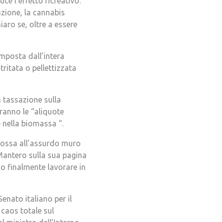
e l’effetto ricreativo.
azione, la cannabis
aro se, oltre a essere
omposta dall’intera
ritata o pellettizzata
 tassazione sulla
eranno le “aliquote
 nella biomassa “.
cossa all’assurdo muro
Mantero sulla sua pagina
no finalmente lavorare in
enato italiano per il
 caos totale sul