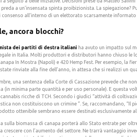
 a seguito a delle iniziative. Decisioni prese da Matteo Salvini i
in preda a un’insensata spinta proibizionista. La spiegazione? 
di consenso all’interno di un elettorato scarsamente informato 
e, ancora blocchi?
sta dei partiti di destra italiani
ha avuto un impatto sul m
egale in Italia. Molti produttori e distributori hanno chiuso le l
anapa In Mostra (Napoli) e 420 Hemp Fest. Per esempio, la fier
state rinviate alla fine dell’anno, in attesa che si realizzi un q
embre, una sentenza della Corte di Cassazione prevede che non
sa (in minima parte quantità e per uso personale). E questa vo
 cannabis ricche di TCH. Secondo i giudici “attività di coltivaz
stica non costituiscono un crimine ”. Se, raccomandano, “Il pi
rodotto ottenibile sembrano essere destinati esclusivamente al
sa sulla biomassa di canapa porterà allo Stato entrate per oltr
 a crescere con l’aumento del settore. Ne trarrà vantaggio invec