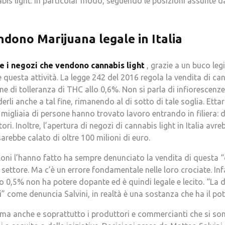
is light. In particolar modo, seguendo le posizioni assunte da
ndono Marijuana legale in Italia
lle i negozi che vendono cannabis light
, grazie a un buco leg
 questa attività. La legge 242 del 2016 regola la vendita di ca
ine di tolleranza di THC allo 0,6%. Non si parla di infioresce
nderli anche a tal fine, rimanendo al di sotto di tale soglia. Ettar
migliaia di persone hanno trovato lavoro entrando in filiera: da
ori. Inoltre, l’apertura di negozi di cannabis light in Italia avre
sarebbe calato di oltre 100 milioni di euro.
Meloni l’hanno fatto ha sempre denunciato la vendita di questa 
 settore. Ma c’è un errore fondamentale nelle loro crociate. In
o 0,5% non ha potere dopante ed è quindi legale e lecito. “La
i” come denuncia Salvini, in realtà è una sostanza che ha il pot
a anche e soprattutto i produttori e commercianti che si sono