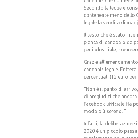
cannabis che contiene un
Secondo la legge e conse
contenente meno dello 0,
legale la vendita di mari
Il testo che è stato inse
pianta di canapa o da pa
per industriale, commerc
Grazie all’emendamento 
cannabis legale. Entrerà 
percentuali (12 euro per
“Non è il punto di arri
di pregiudizi che ancora
Facebook ufficiale Ha po
modo più sereno. “
Infatti, la deliberazione
2020 è un piccolo passag