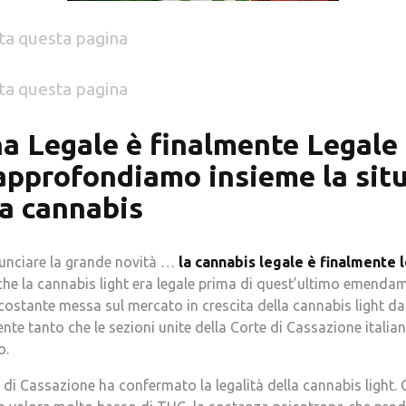
ta questa pagina
ta questa pagina
a Legale è finalmente Legale i
approfondiamo insieme la sit
la cannabis
nunciare la grande novità …
la cannabis legale è finalmente le
he la cannabis light era legale prima di quest’ultimo emendame
costante messa sul mercato in crescita della cannabis light dai 
te tanto che le sezioni unite della Corte di Cassazione itali
o.
 di Cassazione ha confermato la legalità della cannabis light. 