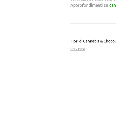
Approfondimenti su
can
Fiori di Cannabis & Choco
Prev Post
JUST CANAPA
Vota questa
pagina
Tutti i nostri prodotti sono conformi alla