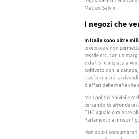
regolamento della cannab
Matteo Salvini.
I negozi che ve
In Italia sono oltre mi
proibisce e non permette
tessile etc, con un marg
e da lì si è iniziato a ve
coltivato con la canapa, 
trasformatori, ai rivendit
d’affari delle mafie che 
Ma i politici Salvini e 
cercando di affondare il
THC uguale o minore all
Parlamento ai nostri figl
Non solo i consumatori m