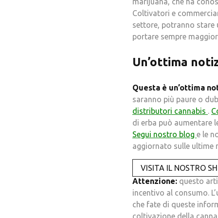
marijuana, che ha conosc
Coltivatori e commercian
settore, potranno stare u
portare sempre maggiore 
Un’ottima notiz
Questa è un’ottima no
saranno più paure o dubbi
distributori cannabis
.
C
di erba può aumentare le
Segui nostro blog
e le n
aggiornato sulle ultime n
VISITA IL NOSTRO S
Attenzione:
questo arti
incentivo al consumo. L’
che fate di queste infor
coltivazione della cann