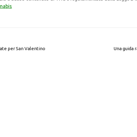
nabis
late per San Valentino
Una guida ra
MENU
Vota
questa
RESTIAM
pagina
ISCRIVENDOTI r