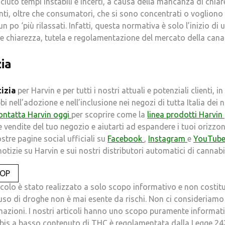
iuto tempi instabili e incerti, a causa della mancanza di chiar
ti, oltre che consumatori, che si sono concentrati o vogliono 
n po ‘più rilassati. Infatti, questa normativa è solo l’inizio di
chiarezza, tutela e regolamentazione del mercato della canapa
ia
tizia
per Harvin e per tutti i nostri attuali e potenziali clienti, 
 nell’adozione e nell’inclusione nei negozi di tutta Italia dei 
ontatta Harvin oggi
per scoprire come la
linea prodotti Harvin
 vendite del tuo negozio e aiutarti ad espandere i tuoi orizzon
ostre pagine social ufficiali su
Facebook
,
Instagram
e
YouTub
otizie su Harvin e sui nostri distributori automatici di cannabis
HOP
colo è stato realizzato a solo scopo informativo e non costit
uso di droghe non è mai esente da rischi. Non ci consideriamo 
mazioni. I nostri articoli hanno uno scopo puramente informativo
abis a basso contenuto di THC è regolamentata dalla Legge 24