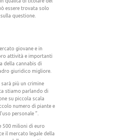
n qualità di titolare del
Può essere trovata solo
sulla questione.
ercato giovane e in
oro attività e importanti
a della cannabis di
uadro giuridico migliore.
 sarà più un crimine
lta stiamo parlando di
ione su piccola scala
ccolo numero di piante e
l’uso personale ”.
e 500 milioni di euro
e il mercato legale della