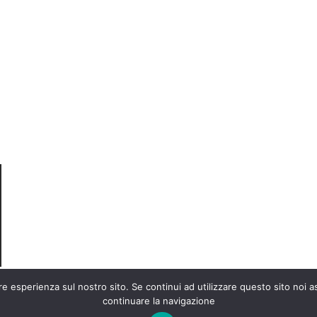
almeno 35€.
Chi Siamo
Disclaimer
e
Contattaci
FAQ
Note Legali
PRIVACY
Vota
questa
pagina
Termini & Condizioni
Cookie Policy
ore esperienza sul nostro sito. Se continui ad utilizzare questo sito noi
continuare la navigazione