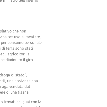
l ministro dell’Interno
islativo che non
napa per uso alimentare,
nze per consumo personale
i di terra sono stati
gli agricoltori, ai
bbe diminuito il giro
“droga di stato”,
fatti, una sostanza con
 droga venduta dal
ere di una tisana.
 trovati nei guai con la