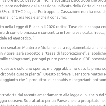
 valore molto basso di THC, la sostanza psicotropa che produc
guente decisione dalla sessione unificata della Corte di cass
5% di Il THC è legale. Purtroppo la Cassazione non ha reso chi
juana light, era legale anche il consumo.
rito nella Legge di Bilancio Il 2020 recita: “l’uso della canapa c
rti di come biomassa è consentita in forma essiccata, fresca, t
iale ed energetico. “
dei senatori Mantero e Mollame, sarà regolamentata anche la
in vigore, sarà soggetto a “tassa di fabbricazione”, si applich
 mille chilogrammi, per ogni punto percentuale di CBD presente
vo, questo è solo uno spunto, ma oggi abbiamo dato la prima s
 circonda questa pianta”. Questo scriveva il senatore Matteo 
i aggiunto che “i produttori di cannabis e i negozianti potran
 introdotta dal recente emendamento alla legge di bilancio del S
gio decisivo. Soprattutto per un Paese che era precipitato nel