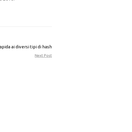
pida ai diversi tipi di hash
Next Post
Vota questa pagina
O IN CONTATTO
SCONTO di 5€
iceverai SUBITO uno
se spendi