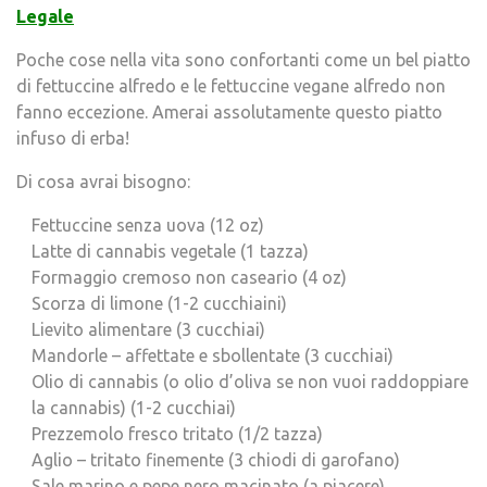
Legale
Poche cose nella vita sono confortanti come un bel piatto
di fettuccine alfredo e le fettuccine vegane alfredo non
fanno eccezione. Amerai assolutamente questo piatto
infuso di erba!
Di cosa avrai bisogno:
Fettuccine senza uova (12 oz)
Latte di cannabis vegetale (1 tazza)
Formaggio cremoso non caseario (4 oz)
Scorza di limone (1-2 cucchiaini)
Lievito alimentare (3 cucchiai)
Mandorle – affettate e sbollentate (3 cucchiai)
Olio di cannabis (o olio d’oliva se non vuoi raddoppiare
la cannabis) (1-2 cucchiai)
Prezzemolo fresco tritato (1/2 tazza)
Aglio – tritato finemente (3 chiodi di garofano)
Sale marino e pepe nero macinato (a piacere)