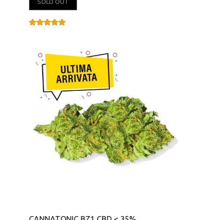
SOLD OUT
Valutato
5.00
su 5
CANNATONIC BZ1 CBD < 35%