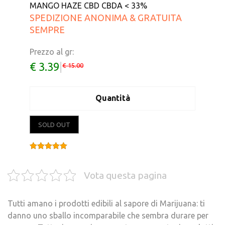
MANGO HAZE CBD CBDA < 33%
SPEDIZIONE ANONIMA & GRATUITA
SEMPRE
Prezzo al gr:
€ 3.39
|
€ 15.00
Quantità
SOLD OUT
Valutato
4.00
su 5
Vota questa pagina
Tutti amano i prodotti edibili al sapore di Marijuana: ti
danno uno sballo incomparabile che sembra durare per