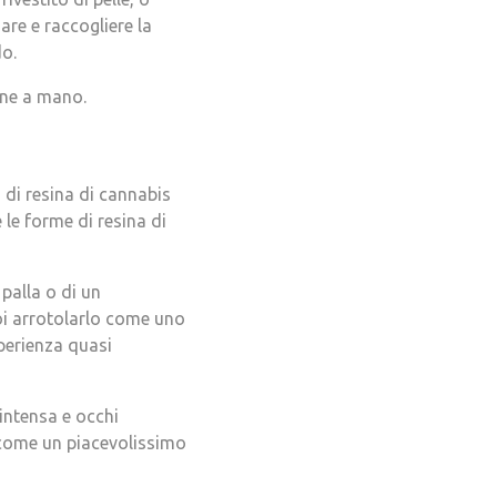
re e raccogliere la
do.
one a mano.
a di resina di cannabis
le forme di resina di
palla o di un
uoi arrotolarlo come uno
perienza quasi
 intensa e occhi
o come un piacevolissimo