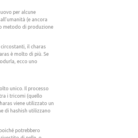
nuovo per alcune
 dall’umanità (e ancora
 suo metodo di produzione
circostanti, il charas
haras è molto di più. Se
rodurla, ecco uno
lto unico. Il processo
ra i tricomi (quello
charas viene utilizzato un
e di hashish utilizzano
 poiché potrebbero
vestito di pelle, o