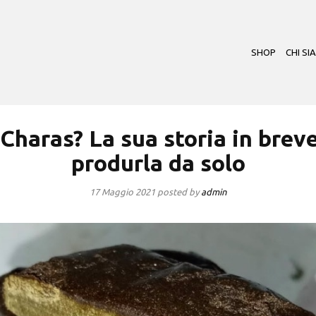
SHOP
CHI SI
l Charas? La sua storia in brev
produrla da solo
17 Maggio 2021
posted by
admin