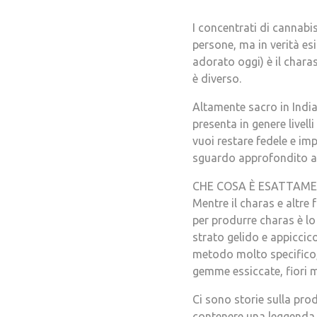
I concentrati di cannab
persone, ma in verità esi
adorato oggi) è il charas
è diverso.
Altamente sacro in India
presenta in genere livell
vuoi restare fedele e imp
sguardo approfondito all
CHE COSA È ESATTAM
Mentre il charas e altre
per produrre charas è lo
strato gelido e appiccico
metodo molto specifico,
gemme essiccate, fiori 
Ci sono storie sulla pr
contenere una leggenda m