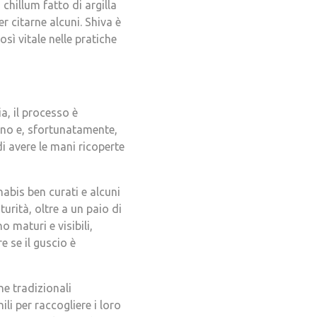
hillum fatto di argilla
 citarne alcuni. Shiva è
sì vitale nelle pratiche
a, il processo è
gno e, sfortunatamente,
di avere le mani ricoperte
nabis ben curati e alcuni
urità, oltre a un paio di
 maturi e visibili,
e se il guscio è
e tradizionali
li per raccogliere i loro