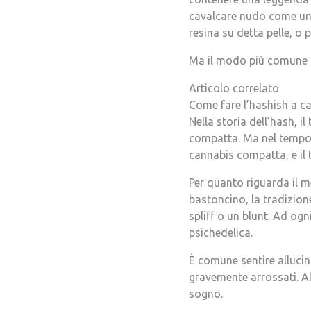
cavalcare nudo come un v
resina su detta pelle, o 
Ma il modo più comune d
Articolo correlato
Come fare l’hashish a c
Nella storia dell’hash, i
compatta. Ma nel tempo c
cannabis compatta, e il 
Per quanto riguarda il m
bastoncino, la tradizion
spliff o un blunt. Ad o
psichedelica.
È comune sentire allucina
gravemente arrossati. Al
sogno.