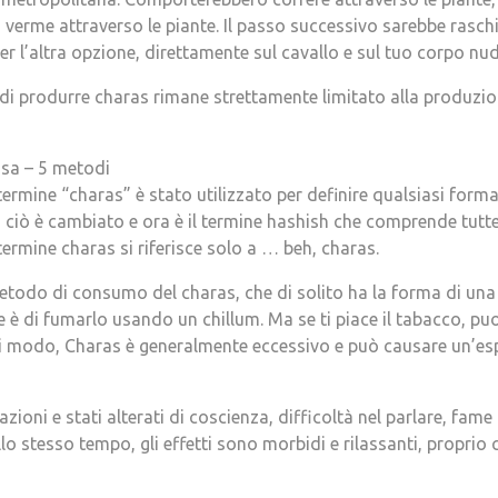
erme attraverso le piante. Il passo successivo sarebbe raschia
per l’altra opzione, direttamente sul cavallo e sul tuo corpo nu
i produrre charas rimane strettamente limitato alla produzi
asa – 5 metodi
l termine “charas” è stato utilizzato per definire qualsiasi form
iò è cambiato e ora è il termine hashish che comprende tutte 
termine charas si riferisce solo a … beh, charas.
etodo di consumo del charas, che di solito ha la forma di una 
e è di fumarlo usando un chillum. Ma se ti piace il tabacco, p
gni modo, Charas è generalmente eccessivo e può causare un’es
zioni e stati alterati di coscienza, difficoltà nel parlare, fame
lo stesso tempo, gli effetti sono morbidi e rilassanti, propri