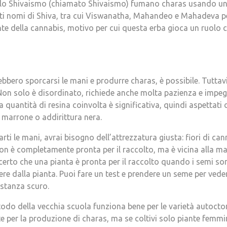
ello Shivaismo (chiamato Shivaismo) fumano charas usando un c
ti nomi di Shiva, tra cui Viswanatha, Mahandeo e Mahadeva per
e della cannabis, motivo per cui questa erba gioca un ruolo co
rebbero sporcarsi le mani e produrre charas, è possibile. Tuttavi
 Non solo è disordinato, richiede anche molta pazienza e impe
a quantità di resina coinvolta è significativa, quindi aspettati 
marrone o addirittura nera.
arti le mani, avrai bisogno dell’attrezzatura giusta: fiori di can
on è completamente pronta per il raccolto, ma è vicina alla mat
certo che una pianta è pronta per il raccolto quando i semi sono
re dalla pianta. Puoi fare un test e prendere un seme per veder
stanza scuro.
do della vecchia scuola funziona bene per le varietà autocton
e per la produzione di charas, ma se coltivi solo piante femmini