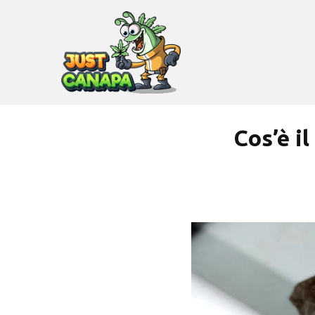
Cos’è i