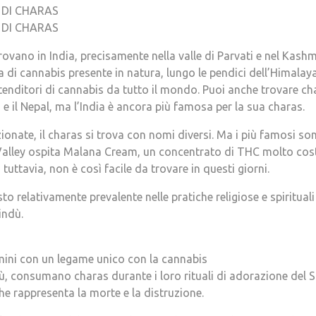
A DI CHARAS
A DI CHARAS
trovano in India, precisamente nella valle di Parvati e nel Kashm
i cannabis presente in natura, lungo le pendici dell’Himalaya,
ntenditori di cannabis da tutto il mondo. Puoi anche trovare char
 e il Nepal, ma l’India è ancora più famosa per la sua charas.
ionate, il charas si trova con nomi diversi. Ma i più famosi so
 Valley ospita Malana Cream, un concentrato di THC molto cos
uttavia, non è così facile da trovare in questi giorni.
 relativamente prevalente nelle pratiche religiose e spirituali 
indù.
mini con un legame unico con la cannabis
dù, consumano charas durante i loro rituali di adorazione del Si
che rappresenta la morte e la distruzione.