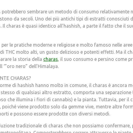
is potrebbero sembrare un metodo di consumo relativamente 
stono da secoli. Uno dei più antichi tipi di estratti conosciuti
. Il charas è quasi identico all’hashish, a parte il fatto che il
 per le pratiche moderne e religiose e molto famoso nelle aree 
i di THC molto alti, un gusto delizioso e potenti effetti. Ma il c
arare la storia della
charas
, il suo consumo e persino come p
 ‘”oro nero” dell’Himalaya.
ENTE CHARAS?
 forme di hashish hanno molto in comune, il charas è ancora mo
 stesso di qualsiasi altro estratto, comporta una separazione t
so che illumina i fiori di cannabis) e la pianta. Tuttavia, per il 
 poiché viene prodotto solo da gemme vive, mentre altre form
morti e possono essere prodotte con diversi metodi.
oduzione tradizionale di charas che non possiamo confermare,
etropolitana. Comporterebbero correre attraverso le piante, ri